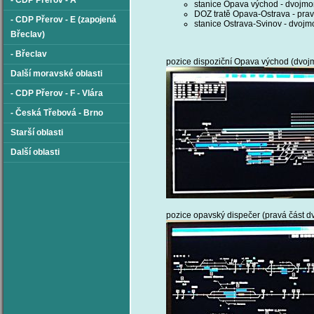
- CDP Přerov - A
stanice Opava východ - dvojmoni
DOZ tratě Opava-Ostrava - pravá
- CDP Přerov - E (zapojená
stanice Ostrava-Svinov - dvojmon
Břeclav)
- Břeclav
pozice dispoziční Opava východ (dvojmon
Další moravské oblasti
- CDP Přerov - F - Vlára
- Česká Třebová - Brno
Starší oblasti
Další oblasti
pozice opavský dispečer (pravá část dv