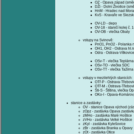
OZ - Opava západ (směr
DŽi - Dolní Životice (sm
HnM - Hradec nad Mora
KvS - Kravaře ve Slezsk
OV-LD - depo
OV-18 - staničí kolej č. 
OV-OB - vlečka Obaly
vstupy na Svinově:
PnO1, PnO2 - Polanka n
OH1, OH2 - Ostrava hl.
Odra - Ostrava-Vítkovic
OSv-T - vlečka Teplárna
OSv-TO - vlečka SDC
OSv-TT - vlečka Tažírn
vstupy v mezilehlých stanicích:
OTř-P - Ostrava-Třebovi
OTř-M - Ostrava-Třebov
Šti-S - Štítina, vlečka O
OKo-I - Opava-Komárov,
stanice a zastávky:
OV - stanice Opava východ (zás
zOpz - zastávka Opava zastávk
zMHo - zastávka Malé Hoštice
zVHo - zastávka Velké Hoštice
zKyl - zastávka Kylešovice
zBr - zastávka Branka u Opavy
zOt - zastávka Otice