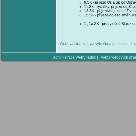
9.SK - příjezd Os a Sp od Ostra
11.SK - rychlíky; příjezd od Zá
13.SK - příjezd/odjezd od Život
15.SK - příjezd/odjezd směr Hr
1., 1a.SK - přebytečné Btax k od
Webová stránka byla vytvořena pomocí on-li
Administrace WebSnadno
|
Tvorba webových str