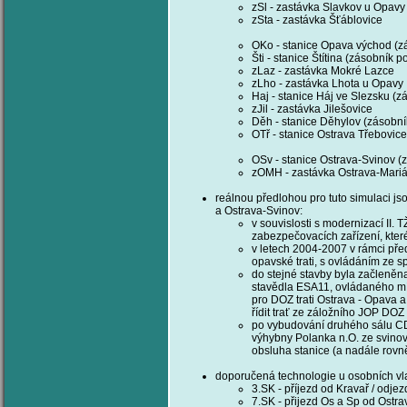
zSl - zastávka Slavkov u Opavy
zSta - zastávka Šťáblovice
OKo - stanice Opava východ (zá
Šti - stanice Štítina (zásobník p
zLaz - zastávka Mokré Lazce
zLho - zastávka Lhota u Opavy
Haj - stanice Háj ve Slezsku (z
zJil - zastávka Jilešovice
Děh - stanice Děhylov (zásobní
OTř - stanice Ostrava Třebovice
OSv - stanice Ostrava-Svinov (
zOMH - zastávka Ostrava-Mari
reálnou předlohou pro tuto simulaci j
a Ostrava-Svinov:
v souvislosti s modernizací II
zabezpečovacích zařízení, kter
v letech 2004-2007 v rámci před
opavské trati, s ovládáním ze 
do stejné stavby byla začleněn
stavědla ESA11, ovládaného mí
pro DOZ trati Ostrava - Opava
řídit trať ze záložního JOP DO
po vybudování druhého sálu CD
výhybny Polanka n.O. ze svino
obsluha stanice (a nadále rovně
doporučená technologie u osobních vl
3.SK - příjezd od Kravař / odje
7.SK - přijezd Os a Sp od Ostra