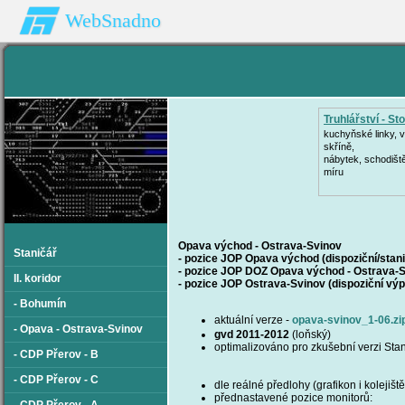
WebSnadno
Truhlářství - Sto
kuchyňské linky, 
skříně,
nábytek, schodišt
míru
Opava východ - Ostrava-Svinov
Staničář
- pozice JOP Opava východ (
dispoziční/stan
- pozice JOP DOZ Opava východ - Ostrava-
II. koridor
- pozice JOP Ostrava-Svinov (dispoziční vý
- Bohumín
aktuální verze -
opava-svinov_1-06.zi
- Opava - Ostrava-Svinov
gvd 2011-2012
(loňský)
optimalizováno pro zkušební verzi Sta
- CDP Přerov - B
- CDP Přerov - C
dle reálné předlohy (grafikon i kolejiš
přednastavené pozice monitorů: