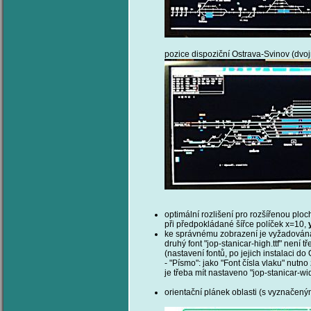
pozice dispoziční Ostrava-Svinov (dvojmo
optimální rozlišení pro rozšířenou plo
při předpokládané šířce políček x=10,
ke správnému zobrazení je vyžadován
druhý font "jop-stanicar-high.ttf" není t
(nastavení fontů, po jejich instalaci d
- "Písmo": jako "Font čísla vlaku" nutno z
je třeba mít nastaveno "jop-stanicar-wi
orientační plánek oblasti (s vyznačený