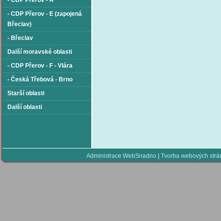
- CDP Přerov - A
- CDP Přerov - E (zapojená
Břeclav)
- Břeclav
Další moravské oblasti
- CDP Přerov - F - Vlára
- Česká Třebová - Brno
Starší oblasti
Další oblasti
Administrace WebSnadno
|
Tvorba webových str