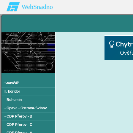
WebSnadno
Staničář
II. koridor
- Bohumín
- Opava - Ostrava-Svinov
- CDP Přerov - B
- CDP Přerov - C