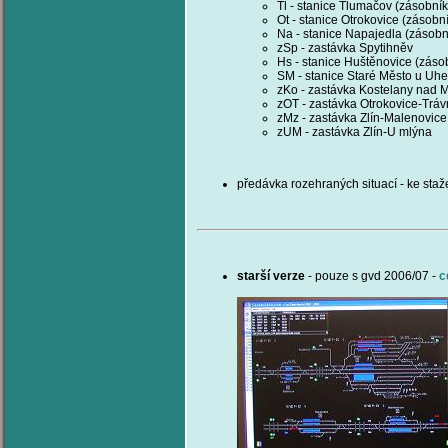
Tl - stanice Tlumačov (zásobník
Ot - stanice Otrokovice (zásobní
Na - stanice Napajedla (zásobn
zSp - zastávka Spytihněv
Hs - stanice Huštěnovice (zásob
SM - stanice Staré Město u Uhe
zKo - zastávka Kostelany nad 
zOT - zastávka Otrokovice-Tráv
zMz - zastávka Zlín-Malenovice
zUM - zastávka Zlín-U mlýna
předávka rozehraných situací - ke sta
starší verze
- pouze s gvd 2006/07 -
c