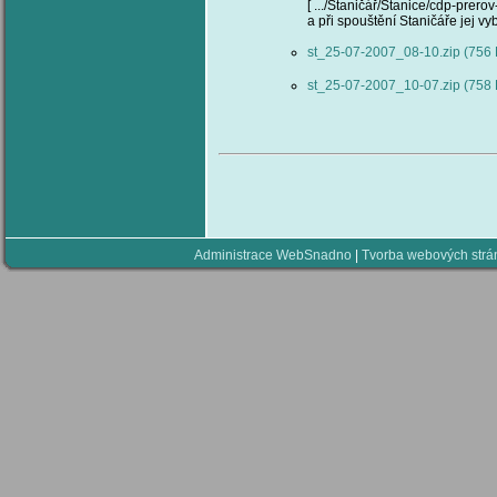
[ .../Staničář/Stanice/cdp-prero
a při spouštění Staničáře jej v
st_25-07-2007_08-10.zip (756
st_25-07-2007_10-07.zip (758
Administrace WebSnadno
|
Tvorba webových str