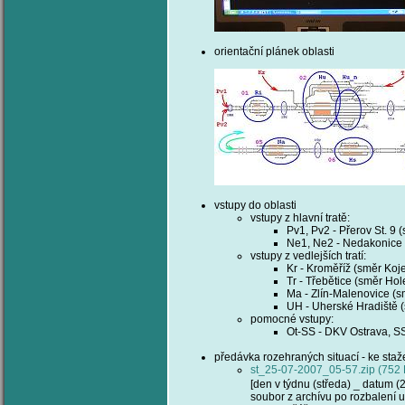
orientační plánek oblasti
vstupy do oblasti
vstupy z hlavní tratě:
Pv1, Pv2 - Přerov St. 9 
Ne1, Ne2 - Nedakonice 
vstupy z vedlejších tratí:
Kr - Kroměříž (směr Koje
Tr - Třebětice (směr Hol
Ma - Zlín-Malenovice (sm
UH - Uherské Hradiště (
pomocné vstupy:
Ot-SS - DKV Ostrava, S
předávka rozehraných situací - ke staže
st_25-07-2007_05-57.zip (752
[den v týdnu (středa) _ datum (
soubor z archívu po rozbalení u