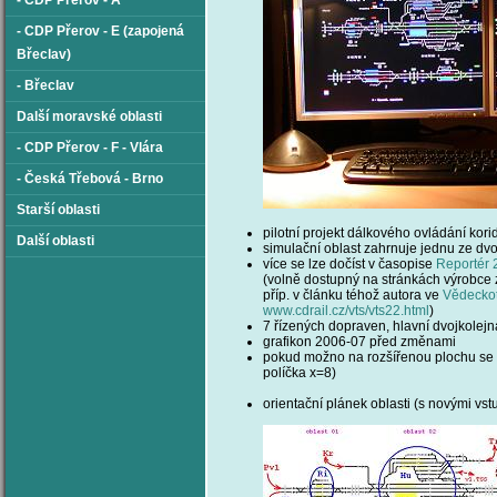
- CDP Přerov - A
- CDP Přerov - E (zapojená
Břeclav)
- Břeclav
Další moravské oblasti
- CDP Přerov - F - Vlára
- Česká Třebová - Brno
Starší oblasti
pilotní projekt dálkového ovládání kori
Další oblasti
simulační oblast zahrnuje jednu ze dvo
více se lze dočíst v časopise
Reportér 
(volně dostupný na stránkách výrobce 
příp. v článku téhož autora ve
Vědeckot
www.cdrail.cz/vts/vts22.html
)
7 řízených dopraven, hlavní dvojkolej
grafikon 2006-07 před změnami
pokud možno na rozšířenou plochu se 2 
políčka x=8)
orientační plánek oblasti (s novými vst