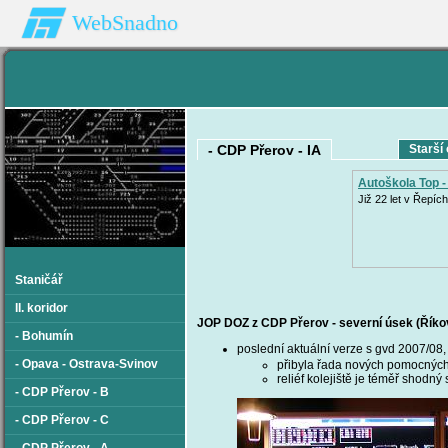
WebSnadno
- CDP Přerov - IA
Starší 
Autoškola Top -
Již 22 let v Řepích
Staničář
II. koridor
JOP DOZ z CDP Přerov - severní úsek (Říkov
- Bohumín
poslední aktuální verze s gvd 2007/08
- Opava - Ostrava-Svinov
přibyla řada nových pomocných 
reliéf kolejiště je téměř shod
- CDP Přerov - B
- CDP Přerov - C