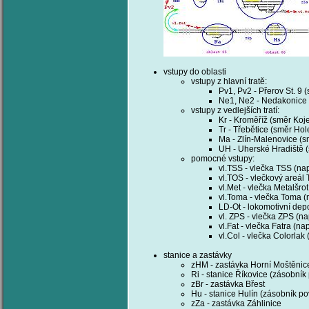
vstupy do oblasti
vstupy z hlavní tratě:
Pv1, Pv2 - Přerov St. 9 
Ne1, Ne2 - Nedakonice 
vstupy z vedlejších tratí:
Kr - Kroměříž (směr Koje
Tr - Třebětice (směr Hol
Ma - Zlín-Malenovice (sm
UH - Uherské Hradiště (
pomocné vstupy:
vl.TSS - vlečka TSS (na
vl.TOS - vlečkový areál
vl.Met - vlečka Metalšr
vl.Toma - vlečka Toma (
LD-Ot - lokomotivní dep
vl. ZPS - vlečka ZPS (n
vl.Fat - vlečka Fatra (n
vl.Col - vlečka Colorlak
stanice a zastávky
zHM - zastávka Horní Moštěnic
Ri - stanice Říkovice (zásobník 
zBr - zastávka Břest
Hu - stanice Hulín (zásobník po
zZa - zastávka Záhlinice