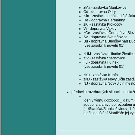
zMa - zastávka Mankovice
Od - dopravna Odry
zJa - zastávka a nákladiště Ja
He - dopravna Heřmánky
zKl - zastávka Klokočov
Vi - dopravna Vítkov
zCe - zastávka Čermná ve Sle
Sv - dopravna Svatoňovice
Bu - dopravna Budišov nad Bu
(vše zásobník povelů 01)
zHM - zastávka Hladké Životice
zSt - zastávka Stachovice
Fu - dopravna Fulnek
(vše zásobník povelů 01)
zKu - zastávka Kunín
zNJ - zastávka Nový Jičín zast
NJ - dopravna Nový Jičín měst
předávka rozehraných situací - ke staž
[den v týdnu (xxxxxxx) _ datum 
soubor z archívu po rozbalení u
[ .../Staničář/Stanice/svinov_1-00
a při spouštění Staničáře jej v