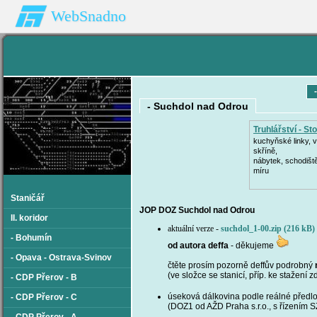
WebSnadno
- Suchdol nad Odrou
Truhlářství - Sto
kuchyňské linky, 
skříně,
nábytek, schodišt
míru
Staničář
JOP DOZ Suchdol nad Odrou
II. koridor
aktuální verze -
suchdol_1-00.zip (216 kB)
- Bohumín
od autora deffa
- děkujeme
- Opava - Ostrava-Svinov
čtěte prosím pozorně deffův podrobný
(ve složce se stanicí, příp. ke stažení z
- CDP Přerov - B
úseková dálkovina podle reálné předl
- CDP Přerov - C
(DOZ1 od AŽD Praha s.r.o., s řízením SZ