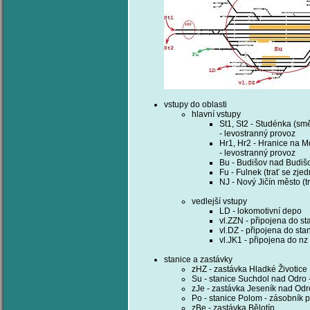
vstupy do oblasti
hlavní vstupy
St1, St2 - Studénka (sm
- levostranný provoz
Hr1, Hr2 - Hranice na M
- levostranný provoz
Bu - Budišov nad Budiš
Fu - Fulnek (trať se zj
NJ - Nový Jičín město (
vedlejší vstupy
LD - lokomotivní depo
vl.ZZN - připojena do s
vl.DZ - připojena do st
vl.JK1 - připojena do n
stanice a zastávky
zHZ - zastávka Hladké Životice
Su - stanice Suchdol nad Odro 
zJe - zastávka Jeseník nad Od
Po - stanice Polom - zásobník 
zBe - zastávka Bělotín