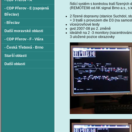
- CDP Přerov - A
řídící systém s kontrolou tratí řízenýc
(REMOTE98 od AK signal Brno a.s., s k
- CDP Přerov - E (zapojená
Břeclav)
2 řízené dopravny (stanice Suchdol, s
+ 3 tratě s provozem dle D3 (na samos
- Břeclav
víceúrovňové texty
gvd 2007-08 po 2. změně
Další moravské oblasti
ideálně na 2 -3 monitory (nacentrováno 
3 uložené pozice obrazovky
- CDP Přerov - F - Vlára
- Česká Třebová - Brno
Starší oblasti
Další oblasti